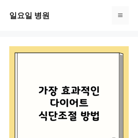
컨
텐
일요일 병원
메
츠
로
뉴
건
너
뛰
기