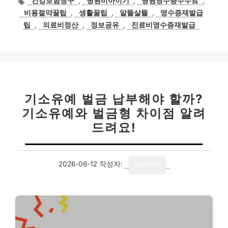
건강보험청구
,
병원비아끼기
,
병원영수증수수료
,
그
비용절약꿀팁
,
생활꿀팁
,
알뜰살뜰
,
영수증재발급
팁
,
의료비정산
,
정보공유
,
진료비영수증재발급
기소유예 벌금 납부해야 할까?
기소유예와 벌금형 차이점 알려
드려요!
2026-06-12
작성자:
reporter