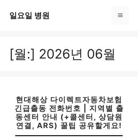
컨
텐
일요일 병원
메
츠
로
뉴
건
너
[월:]
2026년 06월
뛰
기
현대해상 다이렉트자동차보험
긴급출동 전화번호 | 지역별 출
동센터 안내 (+콜센터, 상담원
연결, ARS) 꿀팁 공유할게요!