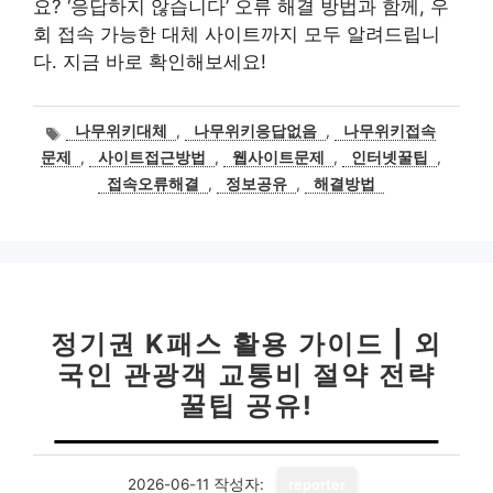
요? ‘응답하지 않습니다’ 오류 해결 방법과 함께, 우
회 접속 가능한 대체 사이트까지 모두 알려드립니
다. 지금 바로 확인해보세요!
태
나무위키대체
,
나무위키응답없음
,
나무위키접속
그
문제
,
사이트접근방법
,
웹사이트문제
,
인터넷꿀팁
,
접속오류해결
,
정보공유
,
해결방법
정기권 K패스 활용 가이드 | 외
국인 관광객 교통비 절약 전략
꿀팁 공유!
2026-06-11
작성자:
reporter