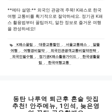
**메타 설명:** 외국인 관광객 주목! K패스로 한국
여행 교통비를 획기적으로 절약하세요. 정기권 K패
스 활용법부터 꿀팁까지, 알찬 정보로 즐거운 여행
을 완성하세요!
태
K패스꿀팁
,
대중교통할인
,
서울교통패스
,
알뜰
그
여행
,
여행경비절약
,
외국인관광객교통비절약전략
,
외국인필수템
,
정기권K패스활용가이드
,
한국생활꿀
팁
,
한국여행교통
동탄 나루역 퇴근후 혼술 맛집
추천! 안주메뉴, 1인석, 늦은영