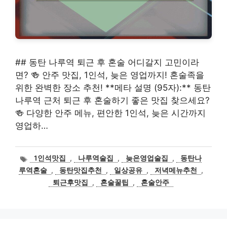
## 동탄 나루역 퇴근 후 혼술 어디갈지 고민이라
면? 🍻 안주 맛집, 1인석, 늦은 영업까지! 혼술족을
위한 완벽한 장소 추천! **메타 설명 (95자):** 동탄
나루역 근처 퇴근 후 혼술하기 좋은 맛집 찾으세요?
🍻 다양한 안주 메뉴, 편안한 1인석, 늦은 시간까지
영업하…
태
1인석맛집
,
나루역술집
,
늦은영업술집
,
동탄나
그
루역혼술
,
동탄맛집추천
,
일상공유
,
저녁메뉴추천
,
퇴근후맛집
,
혼술꿀팁
,
혼술안주