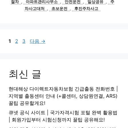
절차
,
아파트관리사무소
,
안전운전
,
일상공유
,
주
차사고대처
,
초보운전
,
후진주차사고
페
페
페
1
2
3
다음
→
이
이
이
지
지
지
최신 글
현대해상 다이렉트자동차보험 긴급출동 전화번호 |
지역별 출동센터 안내 (+콜센터, 상담원연결, ARS)
꿀팁 공유할게요!
큐넷 공식 사이트 | 국가자격시험 포털 완벽 활용법
| 회원가입부터 시험신청까지 꿀팁 공유해요!