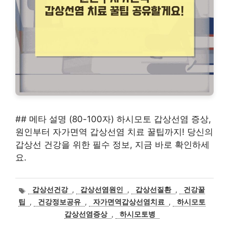
## 메타 설명 (80-100자) 하시모토 갑상선염 증상,
원인부터 자가면역 갑상선염 치료 꿀팁까지! 당신의
갑상선 건강을 위한 필수 정보, 지금 바로 확인하세
요.
태
갑상선건강
,
갑상선염원인
,
갑상선질환
,
건강꿀
그
팁
,
건강정보공유
,
자가면역갑상선염치료
,
하시모토
갑상선염증상
,
하시모토병