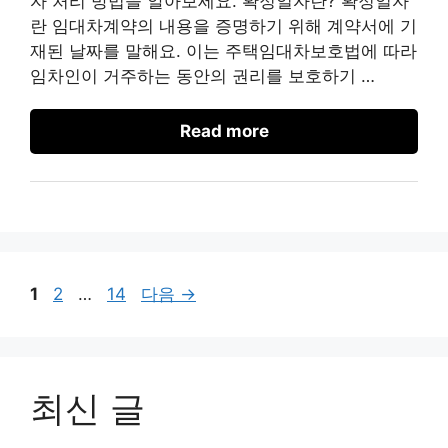
자 처리 방법을 알아보세요. 확정일자란? 확정일자
란 임대차계약의 내용을 증명하기 위해 계약서에 기
재된 날짜를 말해요. 이는 주택임대차보호법에 따라
임차인이 거주하는 동안의 권리를 보호하기 …
Read more
페
페
페
1
2
…
14
다음
→
이
이
이
지
지
지
최신 글