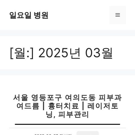
컨
텐
일요일 병원
메
츠
로
뉴
건
너
[월:]
2025년 03월
뛰
기
서울 영등포구 여의도동 피부과
여드름 | 흉터치료 | 레이저토
닝, 피부관리