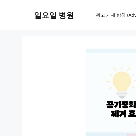
컨
텐
일요일 병원
광고 게재 방침 (Adver
츠
로
건
너
뛰
기