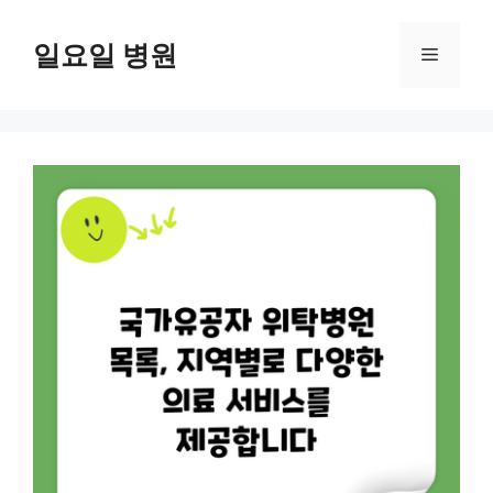
컨
텐
일요일 병원
메
츠
로
뉴
건
너
뛰
기