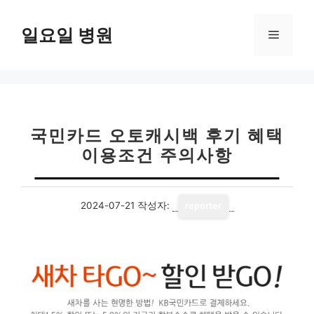
컨
텐
일요일 병원
메
츠
로
뉴
건
너
뛰
기
국민카드 오토캐시백 후기 혜택
이용조건 주의사항
2024-07-21
작성자:
reporter