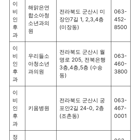
이
해맑은연
비
전라북도 군산시 미
063-
합소아청
인
장안7길 1, 2,3,4층
452-
소년과의
후
(미장동)
8500
원
과
이
전라북도 군산시 월
비
우리들소
063-
명로 205, 전북은행
인
아청소년
460-
3층,4층,5층 (수송
후
과의원
3800
동)
과
이
비
전라북도 군산시 궁
063-
인
키움병원
포안2길 24-0, 2층
467-
후
(조촌동)
0001
과
정