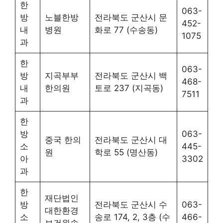
한
063-
방
노블한방
전라북도 군산시 문
452-
내
병원
화로 77 (수송동)
1075
과
한
063-
방
지곡부부
전라북도 군산시 백
468-
내
한의원
토로 237 (지곡동)
7511
과
한
방
063-
중국 한의
전라북도 군산시 대
소
445-
원
학로 55 (명산동)
아
3302
과
한
재단법인
방
전라북도 군산시 수
063-
대한환경
소
송로 174, 2, 3층 (수
466-
보건원솔