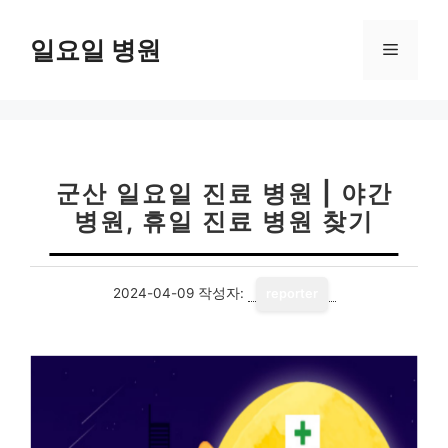
컨
텐
일요일 병원
메
츠
로
뉴
건
너
뛰
기
군산 일요일 진료 병원 | 야간
병원, 휴일 진료 병원 찾기
2024-04-09
작성자:
reporter