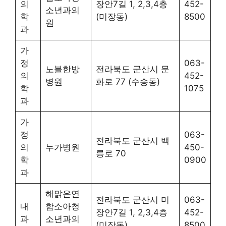
의
장안7길 1, 2,3,4층
452-
소년과의
학
(미장동)
8500
원
과
가
정
063-
노블한방
전라북도 군산시 문
의
452-
병원
화로 77 (수송동)
학
1075
과
가
정
063-
전라북도 군산시 백
의
누가병원
450-
릉로 70
학
0900
과
해맑은연
전라북도 군산시 미
063-
내
합소아청
장안7길 1, 2,3,4층
452-
과
소년과의
(미장동)
8500