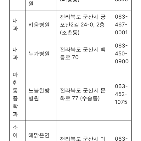
원
전라북도 군산시 궁
063-
내
키움병원
포안2길 24-0, 2층
467-
과
(조촌동)
0001
063-
내
전라북도 군산시 백
누가병원
450-
과
릉로 70
0900
마
취
063-
통
노블한방
전라북도 군산시 문
452-
증
병원
화로 77 (수송동)
1075
학
과
소
아
해맑은연
전라북도 군산시 미
063-