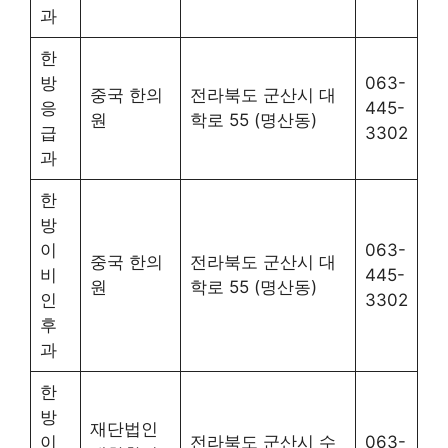
과
한
방
063-
중국 한의
전라북도 군산시 대
응
445-
원
학로 55 (명산동)
급
3302
과
한
방
이
063-
중국 한의
전라북도 군산시 대
비
445-
원
학로 55 (명산동)
인
3302
후
과
한
방
재단법인
이
전라북도 군산시 수
063-