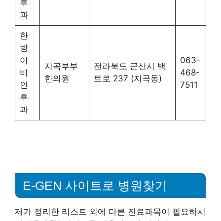
후
과
한
방
이
063-
지곡부부
전라북도 군산시 백
비
468-
한의원
토로 237 (지곡동)
인
7511
후
과
E-GEN 사이트로 병원찾기
제가 정리한 리스트 외에 다른 진료과목이 필요하시