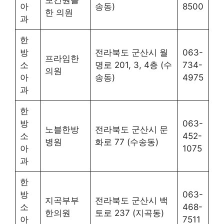
아
송동)
8500
한 의원
과
한
방
전라북도 군산시 월
063-
프라임한
소
명로 201, 3, 4층 (수
734-
의원
아
송동)
4975
과
한
방
063-
노블한방
전라북도 군산시 문
소
452-
병원
화로 77 (수송동)
아
1075
과
한
방
063-
지곡부부
전라북도 군산시 백
소
468-
한의원
토로 237 (지곡동)
아
7511