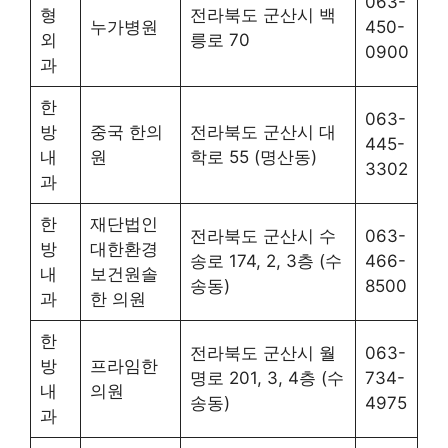
063-
형
전라북도 군산시 백
누가병원
450-
외
릉로 70
0900
과
한
063-
방
중국 한의
전라북도 군산시 대
445-
내
원
학로 55 (명산동)
3302
과
한
재단법인
전라북도 군산시 수
063-
방
대한환경
송로 174, 2, 3층 (수
466-
내
보건원솔
송동)
8500
과
한 의원
한
전라북도 군산시 월
063-
방
프라임한
명로 201, 3, 4층 (수
734-
내
의원
송동)
4975
과