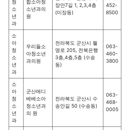
청
합소아청
장안7길 1, 2,3,4층
452-
소
소년과의
(미장동)
8500
년
원
과
소
아
전라북도 군산시 월
우리들소
063-
청
명로 205, 전북은행
아청소년
460-
소
3층,4층,5층 (수송
과의원
3800
년
동)
과
소
아
군산메디
063-
청
베베소아
전라북도 군산시 수
468-
소
청소년과
송안길 50 (수송동)
0005
년
의 원
과