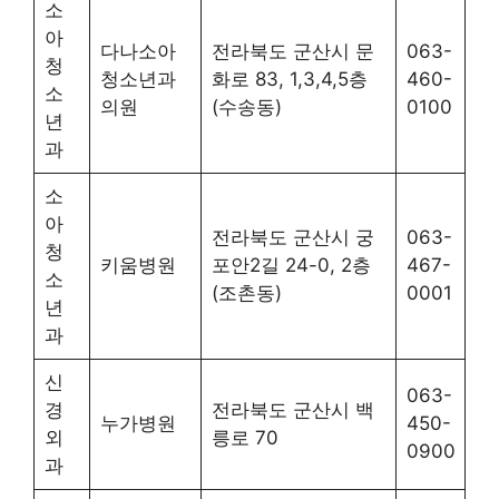
소
아
다나소아
전라북도 군산시 문
063-
청
청소년과
화로 83, 1,3,4,5층
460-
소
의원
(수송동)
0100
년
과
소
아
전라북도 군산시 궁
063-
청
키움병원
포안2길 24-0, 2층
467-
소
(조촌동)
0001
년
과
신
063-
경
전라북도 군산시 백
누가병원
450-
외
릉로 70
0900
과