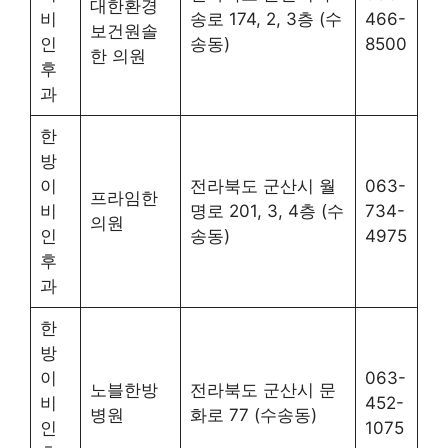
대한환경
비
송로 174, 2, 3층 (수
466-
보건원솔
인
송동)
8500
한 의원
후
과
한
방
이
전라북도 군산시 월
063-
프라임한
비
명로 201, 3, 4층 (수
734-
의원
인
송동)
4975
후
과
한
방
이
063-
노블한방
전라북도 군산시 문
비
452-
병원
화로 77 (수송동)
인
1075