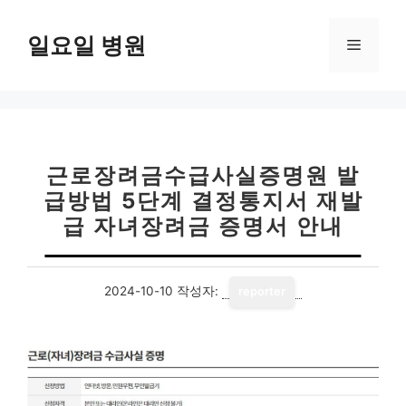
컨
텐
일요일 병원
메
츠
로
뉴
건
너
뛰
기
근로장려금수급사실증명원 발
급방법 5단계 결정통지서 재발
급 자녀장려금 증명서 안내
2024-10-10
작성자:
reporter