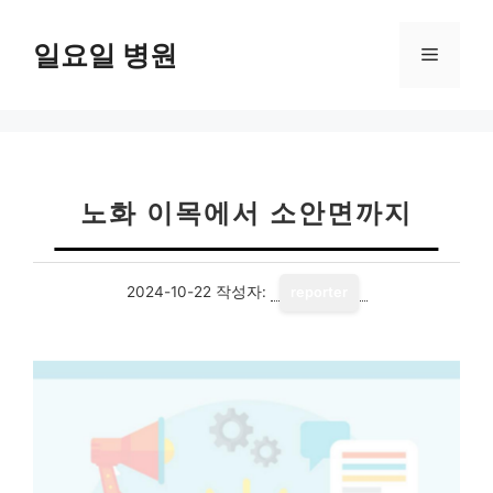
컨
텐
일요일 병원
메
츠
로
뉴
건
너
뛰
기
노화 이목에서 소안면까지
2024-10-22
작성자:
reporter