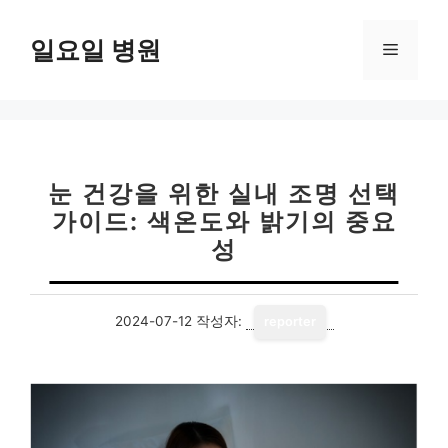
컨
텐
일요일 병원
메
츠
로
뉴
건
너
뛰
기
눈 건강을 위한 실내 조명 선택
가이드: 색온도와 밝기의 중요
성
2024-07-12
작성자:
reporter