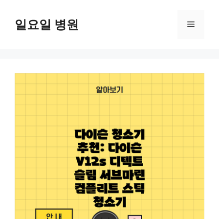
컨
텐
일요일 병원
메
츠
로
뉴
건
너
뛰
기