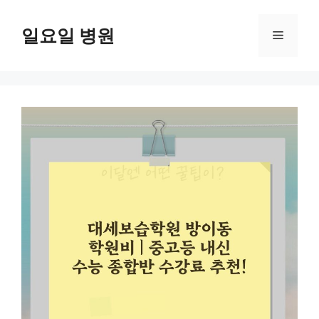
컨
텐
일요일 병원
메
츠
로
뉴
건
너
뛰
기