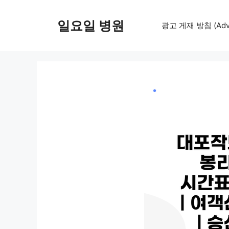
컨
텐
일요일 병원
광고 게재 방침 (Adver
츠
로
건
너
뛰
기