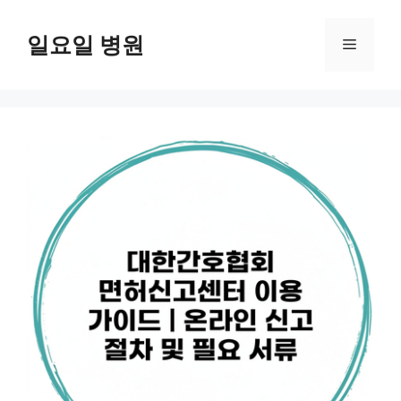
컨
텐
일요일 병원
메
츠
로
뉴
건
너
뛰
기