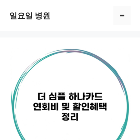
컨
텐
일요일 병원
메
츠
로
뉴
건
너
뛰
기