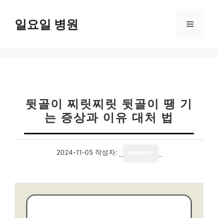
컨
텐
일요일 병원
메
츠
로
뉴
건
너
뛰
기
뒷골이 찌릿찌릿 뒷골이 땡 기
는 증상과 이유 대처 법
2024-11-05
작성자:
reporter