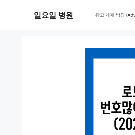
컨
텐
일요일 병원
광고 게재 방침 (Adver
츠
로
건
너
뛰
기