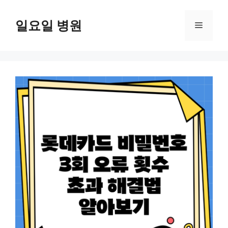
컨
텐
일요일 병원
메
츠
로
뉴
건
너
뛰
기