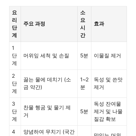
요
소
리
요
주요 과정
효과
단
시
계
간
1
단
머위잎 세척 및 손질
5분
이물질 제거
계
2
끓는 물에 데치기 (소
1~2
독성 및 쓴맛
단
금 약간)
분
제거
계
3
독성 잔여물
찬물 헹굼 및 물기 제
단
5분
제거 및 나물
거
계
질감 확보
4
양념하여 무치기 (국간
맛있는 머위