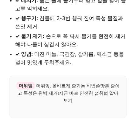
✓ 데치기:
끓는 물에 줄기부터 넣고 잎을 넣어 골
고루 익히세요.
✓ 헹구기:
찬물에 2-3번 헹궈 잔여 독성 물질과
쓴맛 제거.
✓ 물기 제거:
손으로 꼭 짜서 물기를 완전히 제거
해야 나물이 싱겁지 않아요.
✓ 양념:
다진 마늘, 국간장, 참기름, 깨소금 등을
넣어 맛있게 무쳐주세요.
머위잎
머위잎, 올바르게 즐기는 비법쓴맛은 줄이
고 독성은 완벽 제거!지금 바로 안전한 섭취법 알아
보기