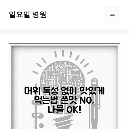
컨
텐
일요일 병원
메
츠
로
뉴
건
너
뛰
기