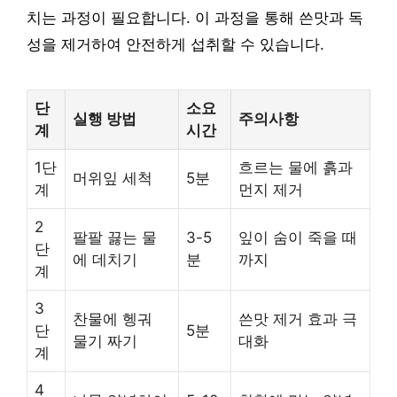
치는 과정이 필요합니다. 이 과정을 통해 쓴맛과 독
성을 제거하여 안전하게 섭취할 수 있습니다.
단
소요
실행 방법
주의사항
계
시간
1단
흐르는 물에 흙과
머위잎 세척
5분
계
먼지 제거
2
팔팔 끓는 물
3-5
잎이 숨이 죽을 때
단
에 데치기
분
까지
계
3
찬물에 헹궈
쓴맛 제거 효과 극
단
5분
물기 짜기
대화
계
4