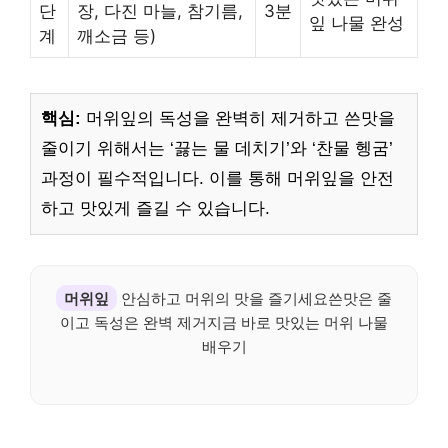
단
장, 다진 마늘, 참기름,
3분
잎 나물 완성
계
깨소금 등)
핵심:
머위잎의 독성을 완벽히 제거하고 쓴맛을
줄이기 위해서는 ‘끓는 물 데치기’와 ‘찬물 헹굼’
과정이 필수적입니다. 이를 통해 머위잎을 안전
하고 맛있게 즐길 수 있습니다.
머위잎
안심하고 머위의 맛을 즐기세요쓴맛은 줄
이고 독성은 완벽 제거지금 바로 맛있는 머위 나물
배우기