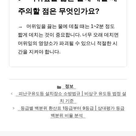
주의할 점은 무엇인가요?
→
머위잎을 끓는 물에 데칠 때는 1~2분 정도
짧게 데치는 것이 중요합니다. 너무 오래 데치면
머위잎의 영양소가 파괴될 수 있으니 적절한 시
간을 지켜야 합니다.
카
정보
테
피난구유도등 설치장소 소방법규 | 비상구 유도등 법정 설
고
치 기준
리
등급별 백분위 환산표 1등급부터 9등급 | 상대평가 등급
백분위 비율 분석