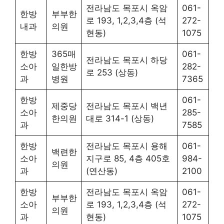
전라남도 목포시 옥암
061-
한방
부부한
로 193, 1,2,3,4층 (석
272-
내과
의원
현동)
1075
한방
365매
061-
전라남도 목포시 하당
소아
일한방
282-
로 253 (상동)
과
병원
7365
한방
061-
제중당
전라남도 목포시 백년
소아
285-
한의원
대로 314-1 (상동)
과
7585
한방
전라남도 목포시 용해
061-
백련한
소아
지구로 85, 4층 405호
984-
의원
과
(연산동)
2100
한방
전라남도 목포시 옥암
061-
부부한
소아
로 193, 1,2,3,4층 (석
272-
의원
과
현동)
1075