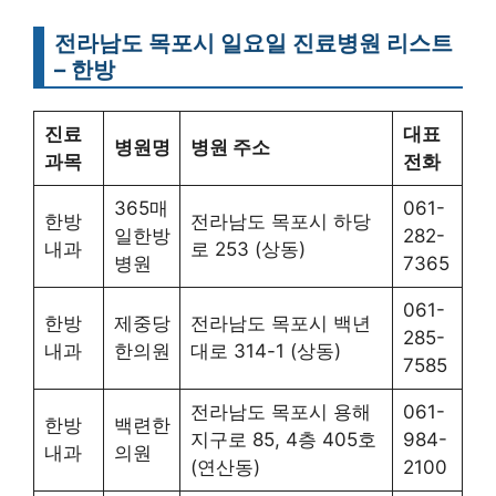
전라남도 목포시 일요일 진료병원 리스트
– 한방
진료
대표
병원명
병원 주소
과목
전화
365매
061-
한방
전라남도 목포시 하당
일한방
282-
내과
로 253 (상동)
병원
7365
061-
한방
제중당
전라남도 목포시 백년
285-
내과
한의원
대로 314-1 (상동)
7585
전라남도 목포시 용해
061-
한방
백련한
지구로 85, 4층 405호
984-
내과
의원
(연산동)
2100