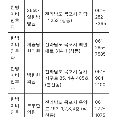
한방
365매
061-
이비
전라남도 목포시 하당
일한방
282-
인후
로 253 (상동)
병원
7365
과
한방
061-
이비
제중당
전라남도 목포시 백년
285-
인후
한의원
대로 314-1 (상동)
7585
과
한방
전라남도 목포시 용해
061-
이비
백련한
지구로 85, 4층 405호
984-
인후
의원
(연산동)
2100
과
한방
전라남도 목포시 옥암
061-
이비
부부한
로 193, 1,2,3,4층 (석
272-
인후
의원
현동)
1075