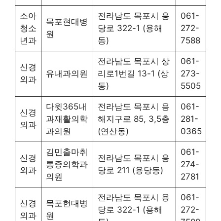
소아
전라남도 목포시 용
061-
목포현대병
청소
당로 322-1 (용해
272-
원
년과
동)
7588
전라남도 목포시 상
061-
신경
유내과의원
리로1번길 13-1 (상
273-
외과
동)
5505
다윗365내
전라남도 목포시 용
061-
신경
과재활의학
해지구로 85, 3,5층
281-
외과
과의원
(연산동)
0365
김민출마취
061-
신경
전라남도 목포시 용
통증의학과
274-
외과
당로 211 (용당동)
의원
2781
전라남도 목포시 용
061-
신경
목포현대병
당로 322-1 (용해
272-
외과
원