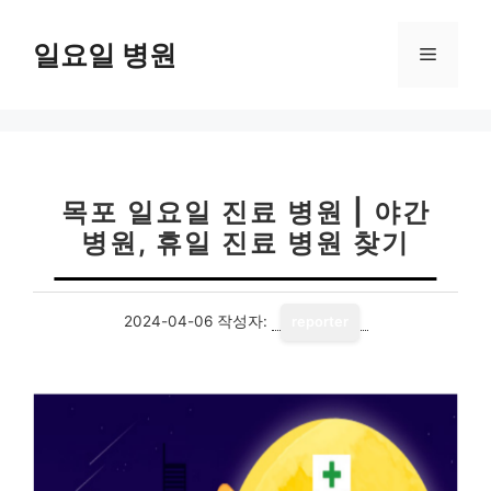
컨
텐
일요일 병원
메
츠
로
뉴
건
너
뛰
기
목포 일요일 진료 병원 | 야간
병원, 휴일 진료 병원 찾기
2024-04-06
작성자:
reporter