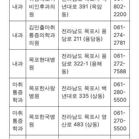
내과
비인후과의
년대로 391 (옥암
802-
원
동)
2200
김민출마취
061-
전라남도 목포시 용
내과
통증의학과
274-
당로 211 (용당동)
의원
2781
전라남도 목포시 용
061-
목포현대병
내과
당로 322-1 (용해
272-
원
동)
7588
마취
061-
목포한사랑
전라남도 목포시 백
통증
280-
병원
년대로 335 (상동)
학과
5500
마취
061-
목포한국병
전라남도 목포시 영
통증
270-
원
산로 483 (상동)
학과
5500