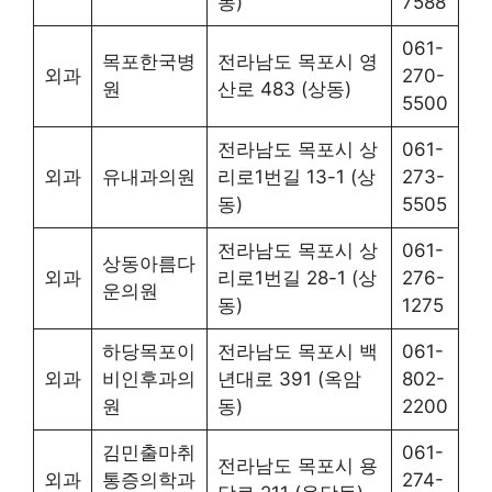
동)
7588
061-
목포한국병
전라남도 목포시 영
외과
270-
원
산로 483 (상동)
5500
전라남도 목포시 상
061-
외과
유내과의원
리로1번길 13-1 (상
273-
동)
5505
전라남도 목포시 상
061-
상동아름다
외과
리로1번길 28-1 (상
276-
운의원
동)
1275
하당목포이
전라남도 목포시 백
061-
외과
비인후과의
년대로 391 (옥암
802-
원
동)
2200
김민출마취
061-
전라남도 목포시 용
외과
통증의학과
274-