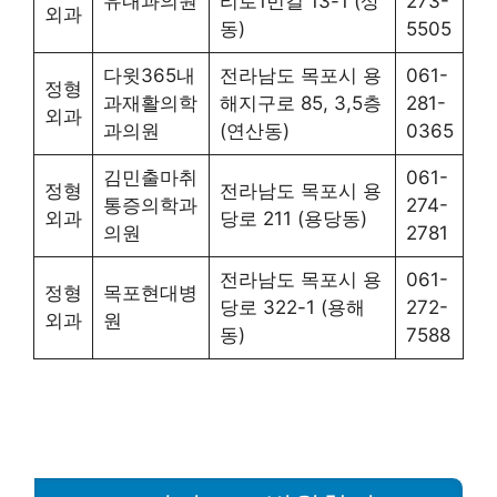
유내과의원
리로1번길 13-1 (상
273-
외과
동)
5505
다윗365내
전라남도 목포시 용
061-
정형
과재활의학
해지구로 85, 3,5층
281-
외과
과의원
(연산동)
0365
김민출마취
061-
정형
전라남도 목포시 용
통증의학과
274-
외과
당로 211 (용당동)
의원
2781
전라남도 목포시 용
061-
정형
목포현대병
당로 322-1 (용해
272-
외과
원
동)
7588