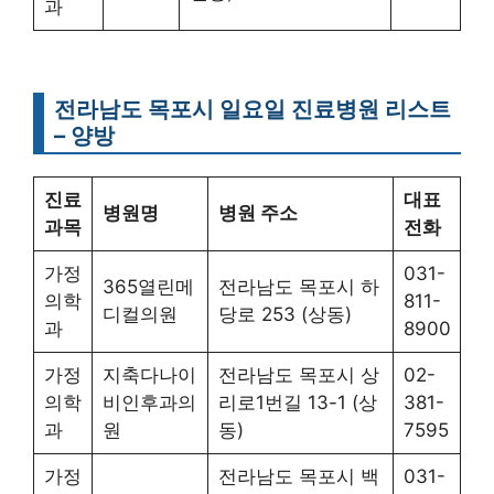
과
전라남도 목포시 일요일 진료병원 리스트
– 양방
진료
대표
병원명
병원 주소
과목
전화
가정
031-
365열린메
전라남도 목포시 하
의학
811-
디컬의원
당로 253 (상동)
과
8900
가정
지축다나이
전라남도 목포시 상
02-
의학
비인후과의
리로1번길 13-1 (상
381-
과
원
동)
7595
가정
전라남도 목포시 백
031-