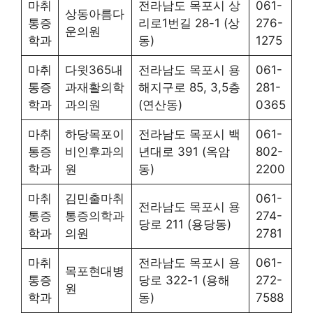
마취
전라남도 목포시 상
061-
상동아름다
통증
리로1번길 28-1 (상
276-
운의원
학과
동)
1275
마취
다윗365내
전라남도 목포시 용
061-
통증
과재활의학
해지구로 85, 3,5층
281-
학과
과의원
(연산동)
0365
마취
하당목포이
전라남도 목포시 백
061-
통증
비인후과의
년대로 391 (옥암
802-
학과
원
동)
2200
마취
김민출마취
061-
전라남도 목포시 용
통증
통증의학과
274-
당로 211 (용당동)
학과
의원
2781
마취
전라남도 목포시 용
061-
목포현대병
통증
당로 322-1 (용해
272-
원
학과
동)
7588