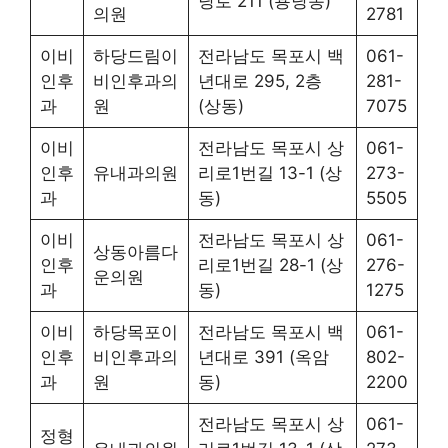
당로 211 (용당동)
의원
2781
이비
하당드림이
전라남도 목포시 백
061-
인후
비인후과의
년대로 295, 2층
281-
과
원
(상동)
7075
이비
전라남도 목포시 상
061-
인후
유내과의원
리로1번길 13-1 (상
273-
과
동)
5505
이비
전라남도 목포시 상
061-
상동아름다
인후
리로1번길 28-1 (상
276-
운의원
과
동)
1275
이비
하당목포이
전라남도 목포시 백
061-
인후
비인후과의
년대로 391 (옥암
802-
과
원
동)
2200
전라남도 목포시 상
061-
정형