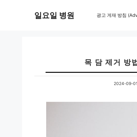
컨
텐
일요일 병원
광고 게재 방침 (Adver
츠
로
건
너
뛰
기
목 담 제거 방
2024-09-0