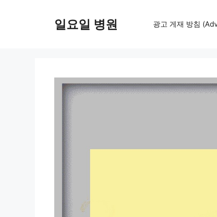
컨
텐
일요일 병원
광고 게재 방침 (Adver
츠
로
건
너
뛰
기