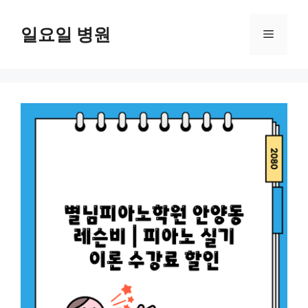
컨
텐
일요일 병원
메
츠
로
뉴
건
너
뛰
기