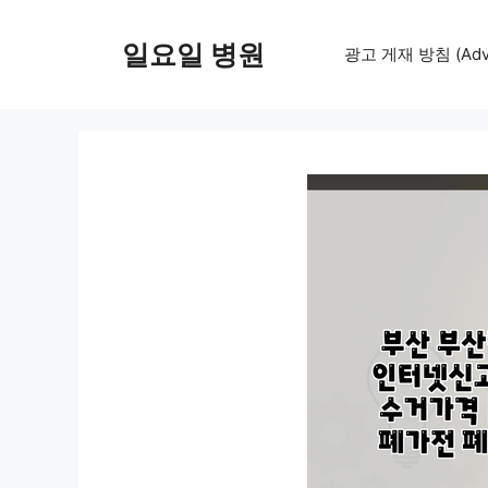
컨
텐
일요일 병원
광고 게재 방침 (Adver
츠
로
건
너
뛰
기