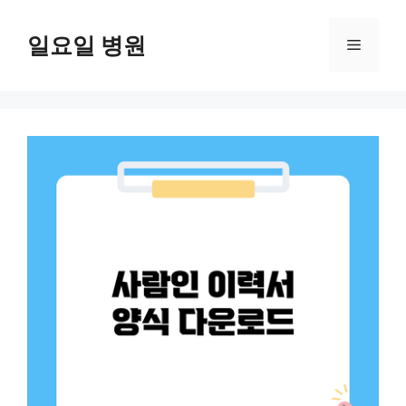
컨
텐
일요일 병원
메
츠
로
뉴
건
너
뛰
기