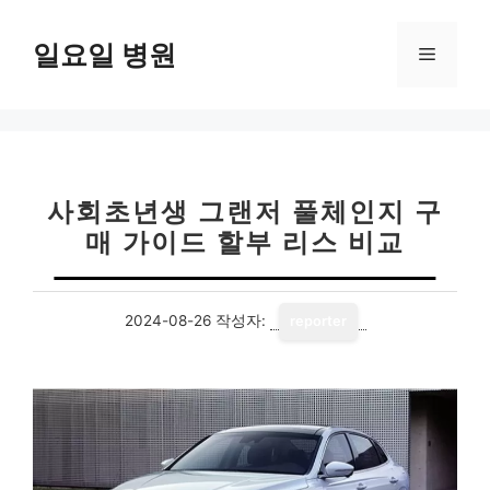
컨
텐
일요일 병원
메
츠
로
뉴
건
너
뛰
기
사회초년생 그랜저 풀체인지 구
매 가이드 할부 리스 비교
2024-08-26
작성자:
reporter