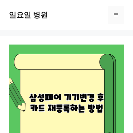
컨
텐
일요일 병원
메
츠
로
뉴
건
너
뛰
기