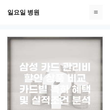
컨
텐
일요일 병원
메
츠
로
뉴
건
너
뛰
기