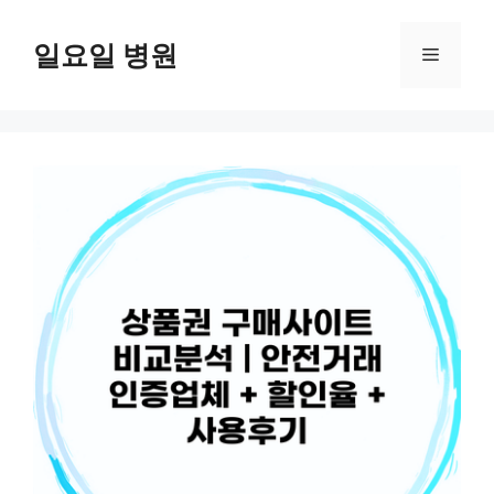
컨
텐
일요일 병원
메
츠
로
뉴
건
너
뛰
기