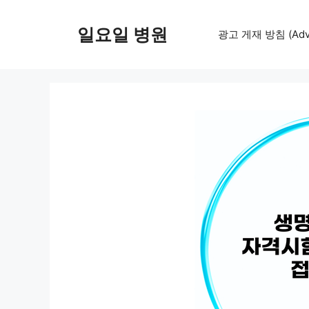
컨
텐
일요일 병원
광고 게재 방침 (Adver
츠
로
건
너
뛰
기