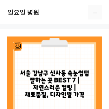
컨
텐
일요일 병원
메
츠
로
뉴
건
너
뛰
기