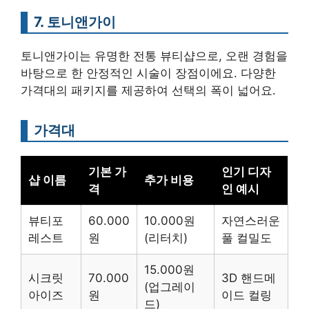
7. 토니앤가이
토니앤가이는 유명한 전통 뷰티샵으로, 오랜 경험을
바탕으로 한 안정적인 시술이 장점이에요. 다양한
가격대의 패키지를 제공하여 선택의 폭이 넓어요.
가격대
기본 가
인기 디자
샵 이름
추가 비용
격
인 예시
뷰티포
60.000
10.000원
자연스러운
레스트
원
(리터치)
풀 컬밀도
15.000원
시크릿
70.000
3D 핸드메
(업그레이
아이즈
원
이드 컬링
드)