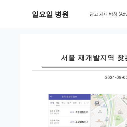
컨
텐
일요일 병원
광고 게재 방침 (Adver
츠
로
건
너
뛰
기
서울 재개발지역 찾
2024-09-0