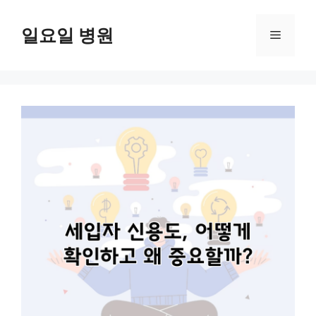
컨
텐
일요일 병원
메
츠
로
뉴
건
너
뛰
기