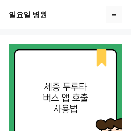
컨
텐
일요일 병원
메
츠
로
뉴
건
너
뛰
기