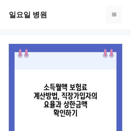
컨
텐
일요일 병원
메
츠
로
뉴
건
너
뛰
기