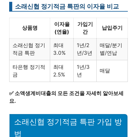
소래신협 정기적금 특판의 이자율 비교
이자율
가입기
상품명
납입주기
(연율)
간
소래신협 정기
최대
1년/2
매달/분기
적금 특판
3.0%
년/3년
별/연납
타은행 정기적
최대
1년/3
매달
금
2.5%
년
✅
소액생계비대출의 모든 조건을 자세히 알아보세
요.
소래신협 정기적금 특판 가입 방
법