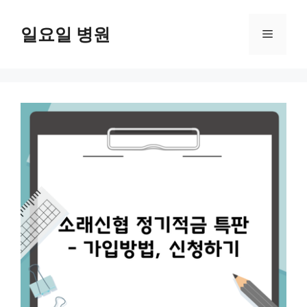
컨
텐
일요일 병원
메
츠
로
뉴
건
너
뛰
기