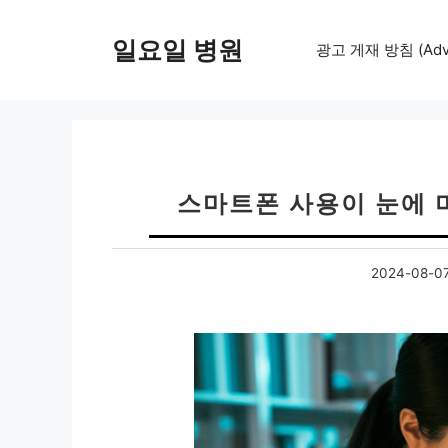
컨
텐
일요일 병원
광고 게재 방침 (Adver
츠
로
건
너
뛰
기
스마트폰 사용이 눈에 
2024-08-0