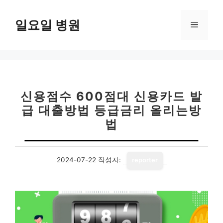
컨
텐
일요일 병원
메
츠
로
뉴
건
너
뛰
기
신용점수 600점대 신용카드 발
급 대출방법 등급금리 올리는방
법
2024-07-22
작성자:
reporter