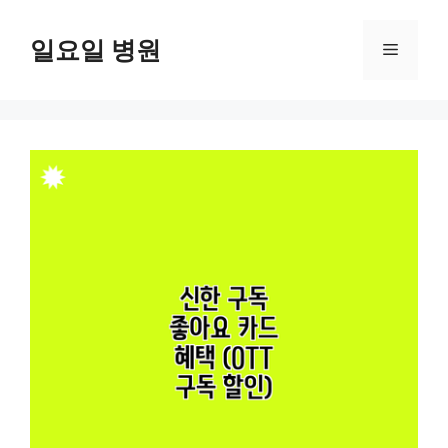
컨
텐
일요일 병원
메
츠
로
뉴
건
너
뛰
기