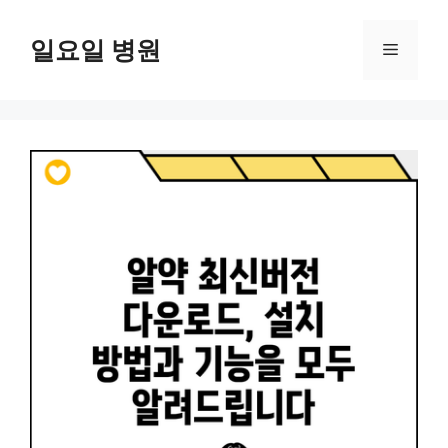
컨
텐
일요일 병원
메
츠
로
뉴
건
너
뛰
기