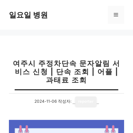
컨
텐
일요일 병원
메
츠
로
뉴
건
너
뛰
기
여주시 주정차단속 문자알림 서
비스 신청 | 단속 조회 | 어플 |
과태료 조회
2024-11-06
작성자:
reporter