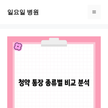
컨
텐
일요일 병원
메
츠
로
뉴
건
너
뛰
기