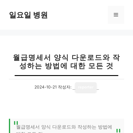
컨
텐
일요일 병원
메
츠
로
뉴
건
너
뛰
기
월급명세서 양식 다운로드와 작
성하는 방법에 대한 모든 것
2024-10-21
작성자:
reporter
월급명세서 양식 다운로드와 작성하는 방법에