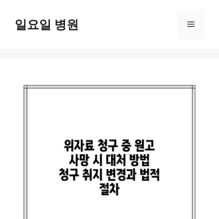
컨
텐
일요일 병원
메
츠
로
뉴
건
너
뛰
기