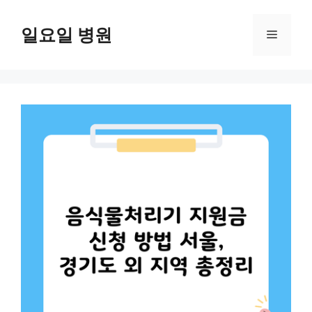
컨
텐
일요일 병원
메
츠
로
뉴
건
너
뛰
기