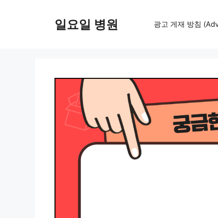
컨
텐
일요일 병원
광고 게재 방침 (Adver
츠
로
건
너
뛰
기