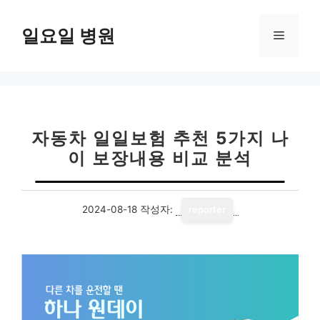
컨
텐
일요일 병원
메
츠
로
뉴
건
너
뛰
기
자동차 일일보험 추천 5가지 나
이 보장내용 비교 분석
2024-08-18
작성자:
reporter