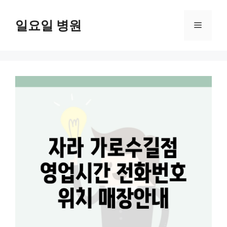
컨
텐
일요일 병원
메
츠
로
뉴
건
너
뛰
기