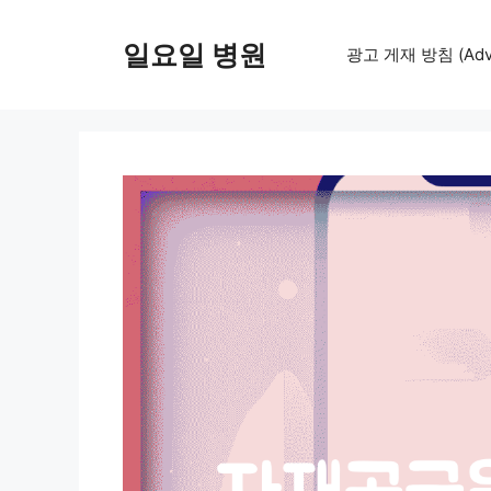
컨
텐
일요일 병원
광고 게재 방침 (Adver
츠
로
건
너
뛰
기