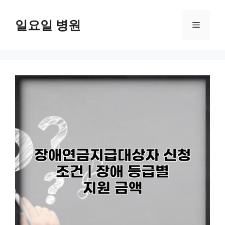
컨
텐
일요일 병원
메
츠
로
뉴
건
너
뛰
기